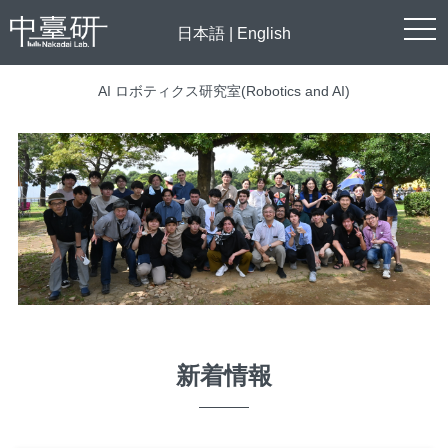
togg
日本語
|
English
navi
AI ロボティクス研究室(Robotics and AI)
新着情報