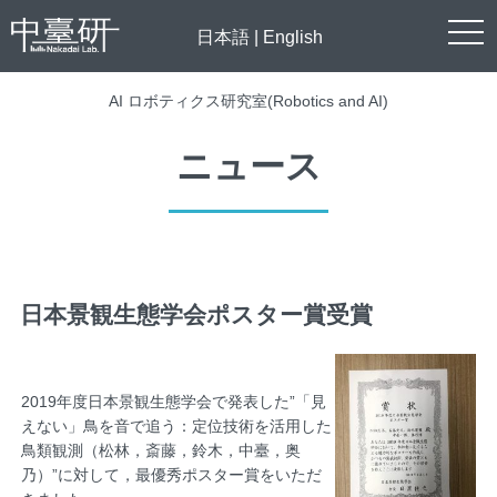
togg
日本語
|
English
navi
AI ロボティクス研究室(Robotics and AI)
ニュース
日本景観生態学会ポスター賞受賞
2019年度日本景観生態学会で発表した”「見
えない」鳥を音で追う：定位技術を活用した
鳥類観測（松林，斎藤，鈴木，中臺，奥
乃）”に対して，最優秀ポスター賞をいただ