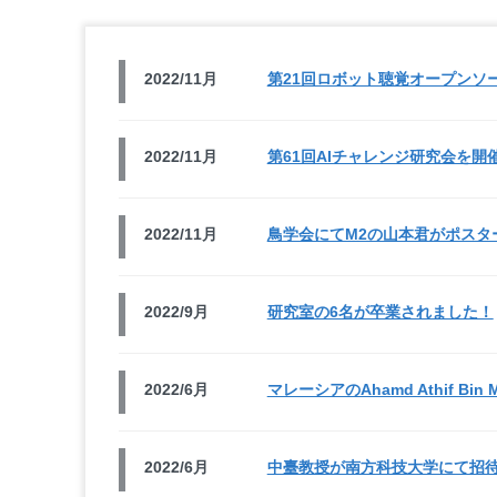
2022/11月
第21回ロボット聴覚オープンソ
2022/11月
第61回AIチャレンジ研究会を開
2022/11月
鳥学会にてM2の山本君がポスタ
2022/9月
研究室の6名が卒業されました！
2022/6月
マレーシアのAhamd Athif Bi
2022/6月
中臺教授が南方科技大学にて招