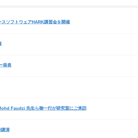
ースソフトウェアHARK講習会を開催
催
ー発表
n Mohd Faudzi 先生ら御一行が研究室にご来訪
待講演